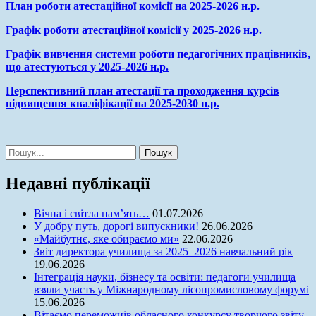
План роботи атестаційної комісії на 2025-2026 н.р.
Графік роботи атестаційної комісії у 2025-2026 н.р.
Графік вивчення системи роботи педагогічних працівників,
що атестуються у 2025-2026 н.р.
Перспективний план атестації та проходження курсів
підвищення кваліфікації на 2025-2030 н.р.
Шукати:
Недавні публікації
Вічна і світла пам’ять…
01.07.2026
У добру путь, дорогі випускники!
26.06.2026
«Майбутнє, яке обираємо ми»
22.06.2026
Звіт директора училища за 2025–2026 навчальний рік
19.06.2026
Інтеграція науки, бізнесу та освіти: педагоги училища
взяли участь у Міжнародному лісопромисловому форумі
15.06.2026
Вітаємо переможців обласного конкурсу творчого звіту