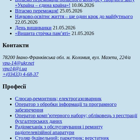
«Україна – єдина країна»!
10.06.2026
Вітаємо переможця!
25.05.2026
Науково-освітнє життя – ще один крок до майбутнього
22.05.2026
День вишиванки
21.05.2026
«Вишита стрічка пам’яті»
21.05.2026
Контакти
78200 Івано-Франківська обл. м. Коломия, вул. Мазепи, 224/а
vpu-14@ukr.net
vpu14@i.ua
+(03433) 4-68-37
Професії
Слюсар-ремонтник; електрогазозварник
Оператор з обробки інформації та програмного
забезпечення
Оператор комп’ютерного набору; обліковець з реєстрації
бухгалтерських даних
Радіомеханік з обслуговування і ремонту
радіотелевізійної апаратури
Столяр будівельний; паркетник; верстатник