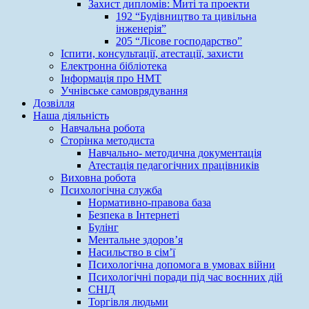
Захист дипломів: Миті та проекти
192 “Будівництво та цивільна
інженерія”
205 “Лісове господарство”
Іспити, консультації, атестації, захисти
Електронна бібліотека
Інформація про НМТ
Учнівське самоврядування
Дозвілля
Наша діяльність
Навчальна робота
Сторінка методиста
Навчально- методична документація
Атестація педагогічних працівників
Виховна робота
Психологічна служба
Нормативно-правова база
Безпека в Інтернеті
Булінг
Ментальне здоров’я
Насильство в сім’ї
Психологічна допомога в умовах війни
Психологічні поради під час воєнних дій
СНІД
Торгівля людьми