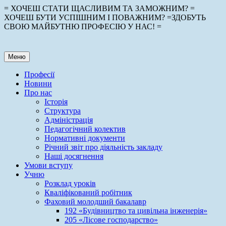
Перейти
= ХОЧЕШ СТАТИ ЩАСЛИВИМ ТА ЗАМОЖНИМ? =
до
ХОЧЕШ БУТИ УСПІШНИМ І ПОВАЖНИМ? =ЗДОБУТЬ
вмісту
СВОЮ МАЙБУТНЮ ПРОФЕСІЮ У НАС! =
Меню
Професії
Новини
Про нас
Історія
Структура
Адміністрація
Педагогічний колектив
Нормативні документи
Річний звіт про діяльність закладу
Наші досягнення
Умови вступу
Учню
Розклад уроків
Кваліфікований робітник
Фаховий молодший бакалавр
192 «Будівництво та цивільна інженерія»
205 «Лісове господарство»