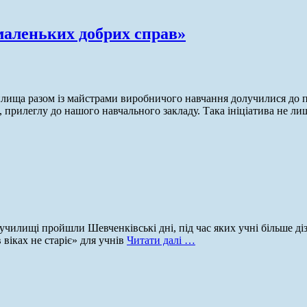
 маленьких добрих справ»
илища разом із майстрами виробничого навчання долучилися до п
, прилеглу до нашого навчального закладу. Така ініціатива не л
илищі пройшли Шевченківські дні, під час яких учні більше дізн
віках не старіє» для учнів
Читати далі …