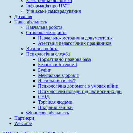
Електронна бібліотека
Інформація про НМТ
Учнівське самоврядування
Дозвілля
Наша діяльність
Навчальна робота
Сторінка методиста
Навчально- методична документація
Атестація педагогічних працівників
Виховна робота
Психологічна служба
Нормативно-правова база
Безпека в Інтернеті
Булінг
Ментальне здоров’я
Насильство в сім’ї
Психологічна допомога в умовах війни
Психологічні поради під час воєнних дій
СНІД
Торгівля людьми
Шкідливі звички
Фінансова діяльність
Партнери
Welcome