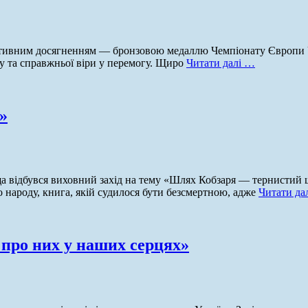
ивним досягненням — бронзовою медаллю Чемпіонату Європи U23
ху та справжньої віри у перемогу. Щиро
Читати далі …
»
а відбувся виховний захід на тему «Шлях Кобзаря — тернистий ш
 народу, книга, якій судилося бути безсмертною, адже
Читати да
 про них у наших серцях»