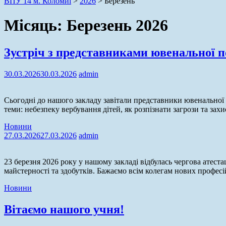
ВПУ 14 м. Коломиї
>
2026
>
Березень
Місяць:
Березень 2026
Зустріч з представниками ювенальної п
30.03.2026
30.03.2026
admin
Сьогодні до нашого закладу завітали представники ювенальної по
теми: небезпеку вербування дітей, як розпізнати загрози та за
Новини
27.03.2026
27.03.2026
admin
23 березня 2026 року у нашому закладі відбулась чергова атест
майстерності та здобутків. Бажаємо всім колегам нових профес
Новини
Вітаємо нашого учня!