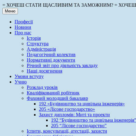
Перейти
= ХОЧЕШ СТАТИ ЩАСЛИВИМ ТА ЗАМОЖНИМ? = ХОЧЕШ 
до
Меню
вмісту
Професії
Новини
Про нас
Історія
Структура
Адміністрація
Педагогічний колектив
Нормативні документи
Річний звіт про діяльність закладу
Наші досягнення
Умови вступу
Учню
Розклад уроків
Кваліфікований робітник
Фаховий молодший бакалавр
192 «Будівництво та цивільна інженерія»
205 «Лісове господарство»
Захист дипломів: Миті та проекти
192 “Будівництво та цивільна інженерія
205 “Лісове господарство”
Іспити, консультації, атестації, захисти