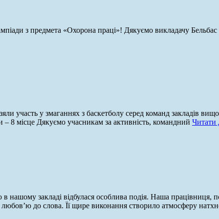
 олімпіади з предмета «Охорона праці»! Дякуємо викладачу Бельб
ли участь у змаганнях з баскетболу серед команд закладів вищої
ки – 8 місце Дякуємо учасникам за активність, командний
Читати 
 в нашому закладі відбулася особлива подія. Наша працівниця, 
 любов’ю до слова. Її щире виконання створило атмосферу натх