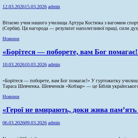
12.03.2026
15.03.2026
admin
Вітаємо учня нашого училища Артура Костюка з вагомим спорт
(Сербія). Ця нагорода — результат наполегливої праці, сили ду
Новини
«Борітеся — поборете, вам Бог помагає!
10.03.2026
10.03.2026
admin
«Борітеся — поборете, вам Бог помагає!» У гуртожитку училищ
Тараса Шевченка. Шевченків «Кобзар» — це Біблія українського
Новини
«Герої не вмирають, доки жива пам’ять
06.03.2026
09.03.2026
admin