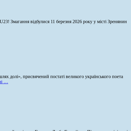
! Змагання відбулися 11 березня 2026 року у місті Зренянин
лях долі», присвячений постаті великого українського поета
лі …