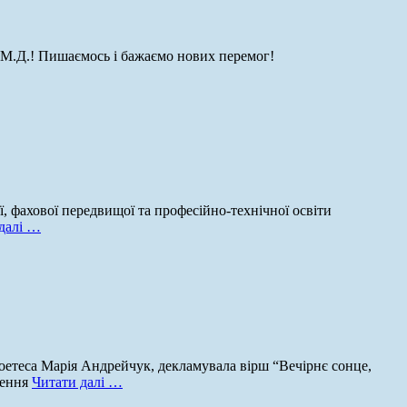
ас М.Д.! Пишаємось і бажаємо нових перемог!
, фахової передвищої та професійно-технічної освіти
далі …
поетеса Марія Андрейчук, декламувала вірш “Вечірнє сонце,
нення
Читати далі …