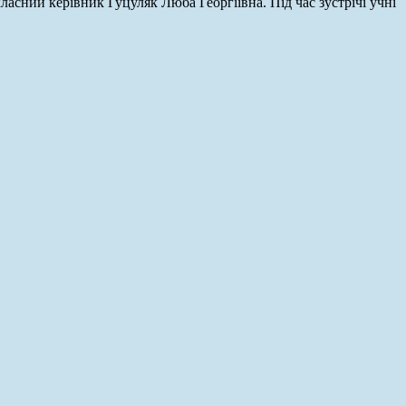
класний керівник Гуцуляк Люба Георгіївна. Під час зустрічі учні