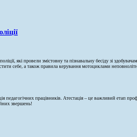
оліції
ліції, які провели змістовну та пізнавальну бесіду зі здобувачам
хистити себе, а також правила керування мотоциклами неповноліт
ація педагогічних працівників. Атестація – це важливий етап пр
ійних звершень!