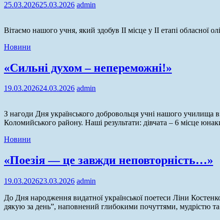
25.03.2026
25.03.2026
admin
Вітаємо нашого учня, який здобув ІІ місце у ІІ етапі обласної
Новини
«Сильні духом – непереможні!»
19.03.2026
24.03.2026
admin
З нагоди Дня українського добровольця учні нашого училища взя
Коломийського району. Наші результати: дівчата – 6 місце юна
Новини
«Поезія — це завжди неповторність…»
19.03.2026
23.03.2026
admin
До Дня народження видатної української поетеси Ліни Костенко
дякую за день”, наповнений глибокими почуттями, мудрістю та