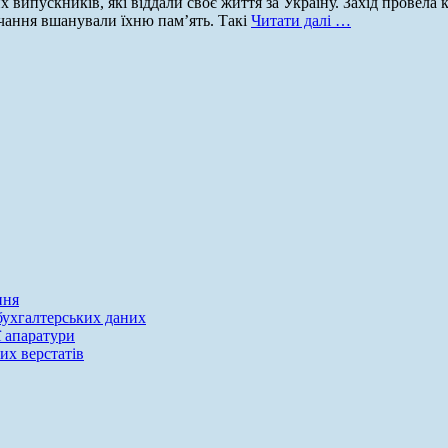
 випускників, які віддали своє життя за Україну. Захід провела 
чання вшанували їхню пам’ять. Такі
Читати далі …
ння
 бухгалтерських даних
ї апаратури
их верстатів