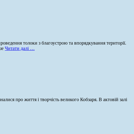
роведення толоки з благоустрою та впорядкування території.
ише
Читати далі …
алися про життя і творчість великого Кобзаря. В актовій залі