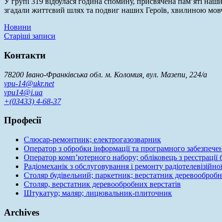
У групі 319 відбулася година спомину, присвячена пам’яті наших
згадали життєвий шлях та подвиг наших Героїв, хвилиною мов
Новини
Навігація
Старіші записи
за
Контакти
записами
78200 Івано-Франківська обл. м. Коломия, вул. Мазепи, 224/а
vpu-14@ukr.net
vpu14@i.ua
+(03433) 4-68-37
Професії
Слюсар-ремонтник; електрогазозварник
Оператор з обробки інформації та програмного забезпече
Оператор комп’ютерного набору; обліковець з реєстрації
Радіомеханік з обслуговування і ремонту радіотелевізійно
Столяр будівельний; паркетник; верстатник деревообробн
Столяр, верстатник деревообробних верстатів
Штукатур; маляр; лицювальник-плиточник
Archives