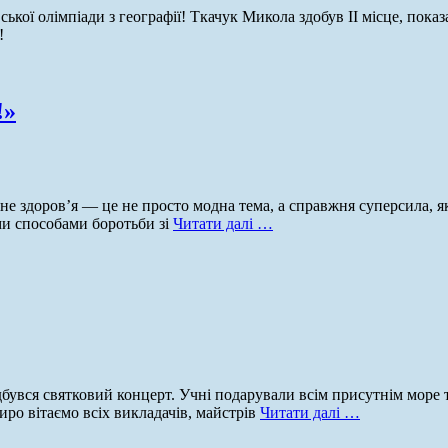
ської олімпіади з географії! Ткачук Микола здобув ІІ місце, пока
!
!»
е здоров’я — це не просто модна тема, а справжня суперсила, як
ми способами боротьби зі
Читати далі …
бувся святковий концерт. Учні подарували всім присутнім море 
иро вітаємо всіх викладачів, майстрів
Читати далі …