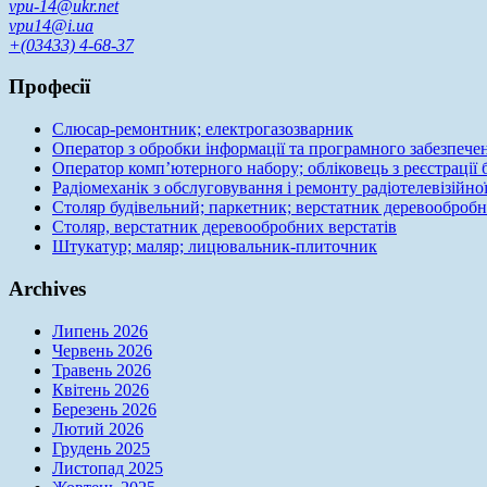
vpu-14@ukr.net
vpu14@i.ua
+(03433) 4-68-37
Професії
Слюсар-ремонтник; електрогазозварник
Оператор з обробки інформації та програмного забезпече
Оператор комп’ютерного набору; обліковець з реєстрації
Радіомеханік з обслуговування і ремонту радіотелевізійно
Столяр будівельний; паркетник; верстатник деревообробн
Столяр, верстатник деревообробних верстатів
Штукатур; маляр; лицювальник-плиточник
Archives
Липень 2026
Червень 2026
Травень 2026
Квітень 2026
Березень 2026
Лютий 2026
Грудень 2025
Листопад 2025