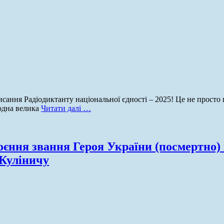
ання Радіодиктанту національної єдності – 2025! Це не просто пе
 одна велика
Читати далі …
оєння звання Героя України (посмертно)
 Куліничу