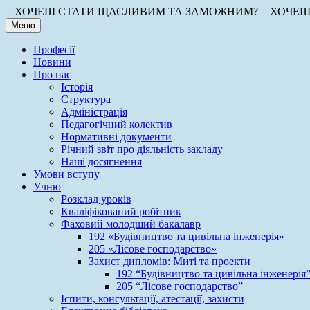
Перейти
= ХОЧЕШ СТАТИ ЩАСЛИВИМ ТА ЗАМОЖНИМ? = ХОЧЕШ 
до
Меню
вмісту
Професії
Новини
Про нас
Історія
Структура
Адміністрація
Педагогічний колектив
Нормативні документи
Річний звіт про діяльність закладу
Наші досягнення
Умови вступу
Учню
Розклад уроків
Кваліфікований робітник
Фаховий молодший бакалавр
192 «Будівництво та цивільна інженерія»
205 «Лісове господарство»
Захист дипломів: Миті та проекти
192 “Будівництво та цивільна інженерія
205 “Лісове господарство”
Іспити, консультації, атестації, захисти