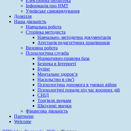
Електронна бібліотека
Інформація про НМТ
Учнівське самоврядування
Дозвілля
Наша діяльність
Навчальна робота
Сторінка методиста
Навчально- методична документація
Атестація педагогічних працівників
Виховна робота
Психологічна служба
Нормативно-правова база
Безпека в Інтернеті
Булінг
Ментальне здоров’я
Насильство в сім’ї
Психологічна допомога в умовах війни
Психологічні поради під час воєнних дій
СНІД
Торгівля людьми
Шкідливі звички
Фінансова діяльність
Партнери
Welcome