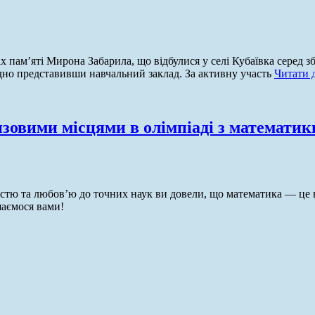
 пам’яті Мирона Забарила, що відбулися у селі Кубаївка серед зб
гідно представивши навчальний заклад. За активну участь
Читати 
изовими місцями в олімпіаді з математик
стю та любов’ю до точних наук ви довели, що математика — це
шаємося вами!