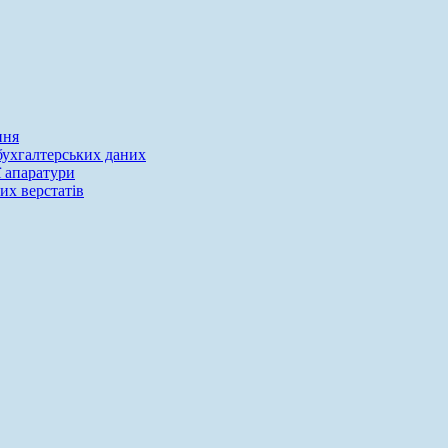
ння
 бухгалтерських даних
ї апаратури
их верстатів