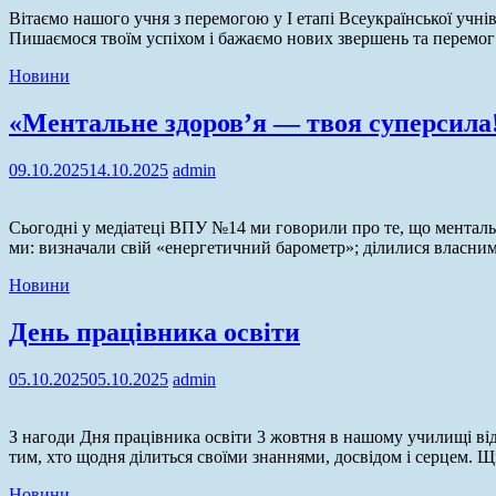
Вітаємо нашого учня з перемогою у І етапі Всеукраїнської учнів
Пишаємося твоїм успіхом і бажаємо нових звершень та перемог
Новини
«Ментальне здоров’я — твоя суперсила
09.10.2025
14.10.2025
admin
Сьогодні у медіатеці ВПУ №14 ми говорили про те, що ментальн
ми: визначали свій «енергетичний барометр»; ділилися власни
Новини
День працівника освіти
05.10.2025
05.10.2025
admin
З нагоди Дня працівника освіти 3 жовтня в нашому училищі від
тим, хто щодня ділиться своїми знаннями, досвідом і серцем. Щ
Новини