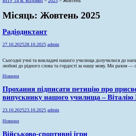
ВПУ 14 м. Коломиї
>
2025
>
Жовтень
Місяць:
Жовтень 2025
Радіодиктант
27.10.2025
28.10.2025
admin
Сьогодні учні та викладачі нашого училища долучилися до напис
любові до рідного слова та гордості за нашу мову. Ми разом —
Новини
Прохання підписати петицію про присв
випускнику нашого училища – Віталію
23.10.2025
23.10.2025
admin
Новини
Військово-спортивні ігри