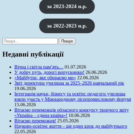
за 2023-2024 н.р.
за
2022-2023 н.р.
Шукати:
Недавні публікації
Вічна і світла пам’ять…
01.07.2026
У добру путь, дорогі випускники!
26.06.2026
«Майбутнє, яке обираємо ми»
22.06.2026
Звіт директора училища за 2025–2026 навчальний рік
19.06.2026
Інтеграція науки, бізнесу та освіти: педагоги училища
взяли участь у Міжнародному лісопромисловому форумі
15.06.2026
Вітаємо переможців обласного конкурсу творчого звіту
«Україна – єдина країна»!
10.06.2026
Вітаємо переможця!
25.05.2026
Науково-освітнє життя – ще один крок до майбутнього
22.05.2026