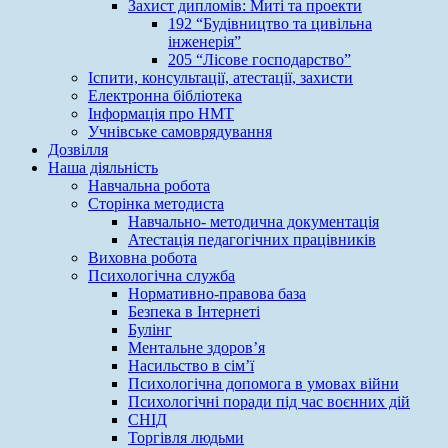
Захист дипломів: Миті та проекти
192 “Будівництво та цивільна
інженерія”
205 “Лісове господарство”
Іспити, консультації, атестації, захисти
Електронна бібліотека
Інформація про НМТ
Учнівське самоврядування
Дозвілля
Наша діяльність
Навчальна робота
Сторінка методиста
Навчально- методична документація
Атестація педагогічних працівників
Виховна робота
Психологічна служба
Нормативно-правова база
Безпека в Інтернеті
Булінг
Ментальне здоров’я
Насильство в сім’ї
Психологічна допомога в умовах війни
Психологічні поради під час воєнних дій
СНІД
Торгівля людьми