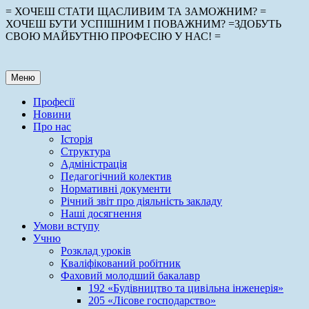
Перейти
= ХОЧЕШ СТАТИ ЩАСЛИВИМ ТА ЗАМОЖНИМ? =
до
ХОЧЕШ БУТИ УСПІШНИМ І ПОВАЖНИМ? =ЗДОБУТЬ
вмісту
СВОЮ МАЙБУТНЮ ПРОФЕСІЮ У НАС! =
Меню
Професії
Новини
Про нас
Історія
Структура
Адміністрація
Педагогічний колектив
Нормативні документи
Річний звіт про діяльність закладу
Наші досягнення
Умови вступу
Учню
Розклад уроків
Кваліфікований робітник
Фаховий молодший бакалавр
192 «Будівництво та цивільна інженерія»
205 «Лісове господарство»