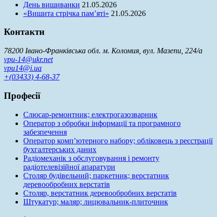
День вишиванки
21.05.2026
«Вишита стрічка пам’яті»
21.05.2026
Контакти
78200 Івано-Франківська обл. м. Коломия, вул. Мазепи, 224/а
vpu-14@ukr.net
vpu14@i.ua
+(03433) 4-68-37
Професії
Слюсар-ремонтник; електрогазозварник
Оператор з обробки інформації та програмного
забезпечення
Оператор комп’ютерного набору; обліковець з реєстрації
бухгалтерських даних
Радіомеханік з обслуговування і ремонту
радіотелевізійної апаратури
Столяр будівельний; паркетник; верстатник
деревообробних верстатів
Столяр, верстатник деревообробних верстатів
Штукатур; маляр; лицювальник-плиточник