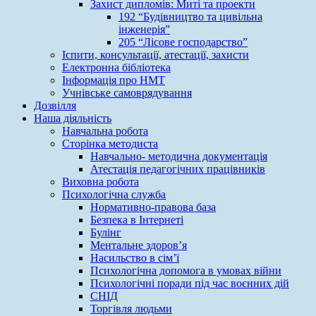
Захист дипломів: Миті та проекти
192 “Будівництво та цивільна
інженерія”
205 “Лісове господарство”
Іспити, консультації, атестації, захисти
Електронна бібліотека
Інформація про НМТ
Учнівське самоврядування
Дозвілля
Наша діяльність
Навчальна робота
Сторінка методиста
Навчально- методична документація
Атестація педагогічних працівників
Виховна робота
Психологічна служба
Нормативно-правова база
Безпека в Інтернеті
Булінг
Ментальне здоров’я
Насильство в сім’ї
Психологічна допомога в умовах війни
Психологічні поради під час воєнних дій
СНІД
Торгівля людьми