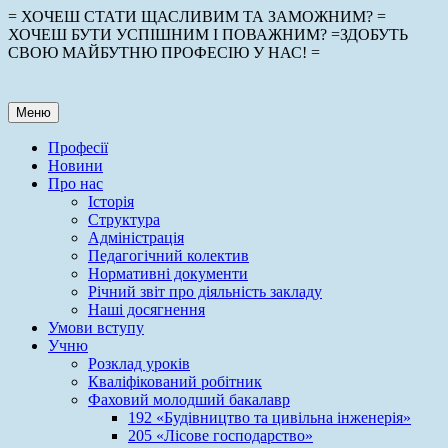
Перейти
= ХОЧЕШ СТАТИ ЩАСЛИВИМ ТА ЗАМОЖНИМ? =
до
ХОЧЕШ БУТИ УСПІШНИМ І ПОВАЖНИМ? =ЗДОБУТЬ
вмісту
СВОЮ МАЙБУТНЮ ПРОФЕСІЮ У НАС! =
Меню
Професії
Новини
Про нас
Історія
Структура
Адміністрація
Педагогічний колектив
Нормативні документи
Річний звіт про діяльність закладу
Наші досягнення
Умови вступу
Учню
Розклад уроків
Кваліфікований робітник
Фаховий молодший бакалавр
192 «Будівництво та цивільна інженерія»
205 «Лісове господарство»