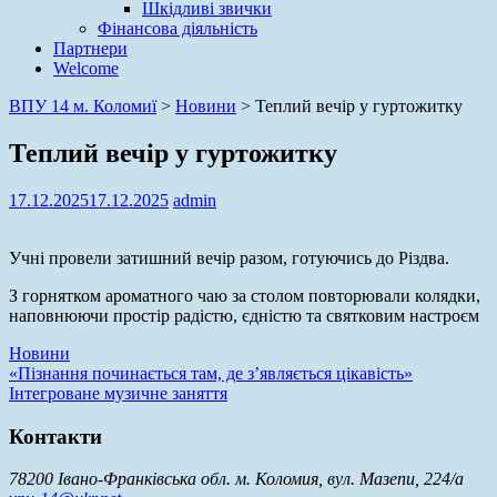
Шкідливі звички
Фінансова діяльність
Партнери
Welcome
ВПУ 14 м. Коломиї
>
Новини
>
Теплий вечір у гуртожитку
Теплий вечір у гуртожитку
17.12.2025
17.12.2025
admin
Учні провели затишний вечір разом, готуючись до Різдва.
З горнятком ароматного чаю за столом повторювали колядки,
наповнюючи простір радістю, єдністю та святковим настроєм
Новини
Навігація
«Пізнання починається там, де з’являється цікавість»
Інтегроване музичне заняття
записів
Контакти
78200 Івано-Франківська обл. м. Коломия, вул. Мазепи, 224/а