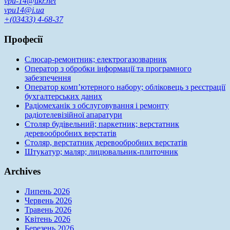
vpu-14@ukr.net
vpu14@i.ua
+(03433) 4-68-37
Професії
Слюсар-ремонтник; електрогазозварник
Оператор з обробки інформації та програмного
забезпечення
Оператор комп’ютерного набору; обліковець з реєстрації
бухгалтерських даних
Радіомеханік з обслуговування і ремонту
радіотелевізійної апаратури
Столяр будівельний; паркетник; верстатник
деревообробних верстатів
Столяр, верстатник деревообробних верстатів
Штукатур; маляр; лицювальник-плиточник
Archives
Липень 2026
Червень 2026
Травень 2026
Квітень 2026
Березень 2026