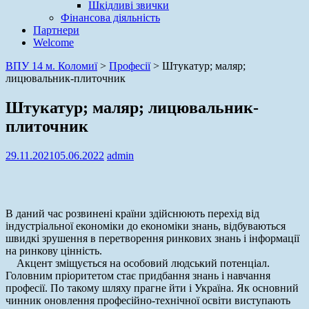
Шкідливі звички
Фінансова діяльність
Партнери
Welcome
ВПУ 14 м. Коломиї
>
Професії
>
Штукатур; маляр;
лицювальник-плиточник
Штукатур; маляр; лицювальник-
плиточник
29.11.2021
05.06.2022
admin
В даний час розвинені країни здійснюють перехід від
індустріальної економіки до економіки знань, відбуваються
швидкі зрушення в перетворення ринкових знань і інформації
на ринкову цінність.
Акцент зміщується на особовий людський потенціал.
Головним пріоритетом стає придбання знань і навчання
професії. По такому шляху прагне йти і Україна. Як основний
чинник оновлення професійно-технічної освіти виступають