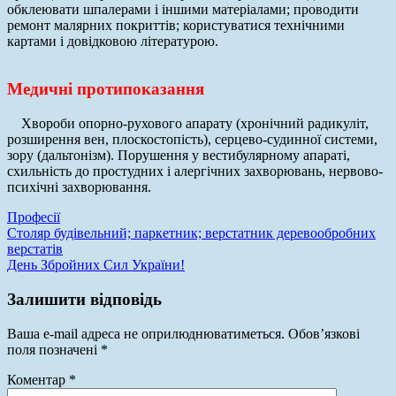
обклеювати шпалерами і іншими матеріалами; проводити
ремонт малярних покриттів; користуватися технічними
картами і довідковою літературою.
Медичні протипоказання
Хвороби опорно-рухового апарату (хронічний радикуліт,
розширення вен, плоскостопість), серцево-судинної системи,
зору (дальтонізм). Порушення у вестибулярному апараті,
схильність до простудних і алергічних захворювань, нервово-
психічні захворювання.
Професії
Навігація
Столяр будівельний; паркетник; верстатник деревообробних
верстатів
записів
День Збройних Сил України!
Залишити відповідь
Ваша e-mail адреса не оприлюднюватиметься.
Обов’язкові
поля позначені
*
Коментар
*