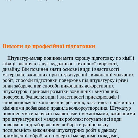
Вимоги до професійної підготовки
Штукатур-маляр повинен мати хорошу підготовку по хімії і
фізиці; знання в галузі художньої і технічної творчості,
дизайну. Він повинен знати основні види і властивості
матеріалів, вживаних при штукатуренні і виконанні малярних
робіт; способи підготовки поверхонь під штукатурку і різні
види забарвлення; способи виконання декоративних
штукатурок; прийоми розмітки зовнішніх і внутрішніх
поверхонь будівель; види і властивості прискорювачів і
сповільнювачів схоплювання розчинів, властивості розчинів з
хімічними добавками; правила кольороутворення. Штукатур
повинен уміти керувати машинами і механізмами, вживаними
при штукатурних і малярних роботах; готувати всі види
поверхонь під забарвлення; вибирати раціональну
послідовність виконання штукатурних робіт в даному
приміщенні; обробляти поверхні малярними складами,