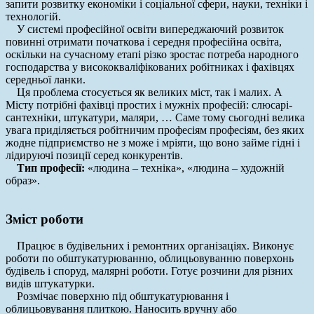
запити розвитку економіки і соціальної сфери, науки, техніки і
технологій.
У системі професійної освіти випереджаючий розвиток
повинні отримати початкова і середня професійна освіта,
оскільки на сучасному етапі різко зростає потреба народного
господарства у висококваліфікованих робітниках і фахівцях
середньої ланки.
Ця проблема стосується як великих міст, так і малих. А
Місту потрібні фахівці простих і мужніх професій: слюсарі-
сантехніки, штукатури, маляри, … Саме тому сьогодні велика
увага приділяється робітничим професіям професіям, без яких
жодне підприємство не з може і мріяти, що воно займе гідні і
лідируючі позиції серед конкурентів.
Тип професії:
«людина – техніка», «людина – художній
образ».
Зміст роботи
Працює в будівельних і ремонтних організаціях. Виконує
роботи по обштукатурюванню, облицьовуванню поверхонь
будівель і споруд, малярні роботи. Готує розчини для різних
видів штукатурки.
Розмічає поверхню під обштукатурювання і
облицьовування плиткою. Наносить вручну або