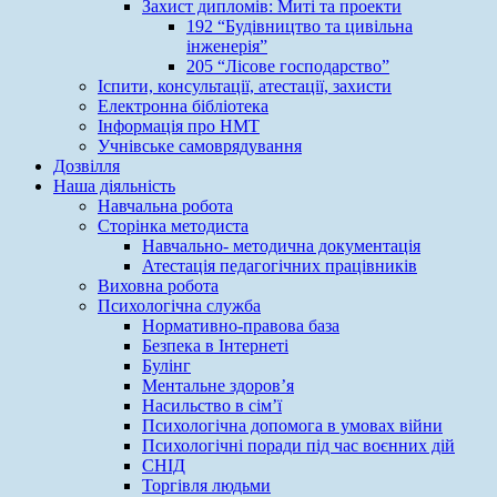
Захист дипломів: Миті та проекти
192 “Будівництво та цивільна
інженерія”
205 “Лісове господарство”
Іспити, консультації, атестації, захисти
Електронна бібліотека
Інформація про НМТ
Учнівське самоврядування
Дозвілля
Наша діяльність
Навчальна робота
Сторінка методиста
Навчально- методична документація
Атестація педагогічних працівників
Виховна робота
Психологічна служба
Нормативно-правова база
Безпека в Інтернеті
Булінг
Ментальне здоров’я
Насильство в сім’ї
Психологічна допомога в умовах війни
Психологічні поради під час воєнних дій
СНІД
Торгівля людьми