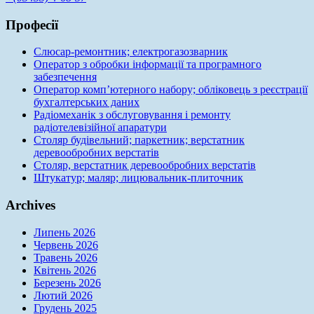
Професії
Слюсар-ремонтник; електрогазозварник
Оператор з обробки інформації та програмного
забезпечення
Оператор комп’ютерного набору; обліковець з реєстрації
бухгалтерських даних
Радіомеханік з обслуговування і ремонту
радіотелевізійної апаратури
Столяр будівельний; паркетник; верстатник
деревообробних верстатів
Столяр, верстатник деревообробних верстатів
Штукатур; маляр; лицювальник-плиточник
Archives
Липень 2026
Червень 2026
Травень 2026
Квітень 2026
Березень 2026
Лютий 2026
Грудень 2025