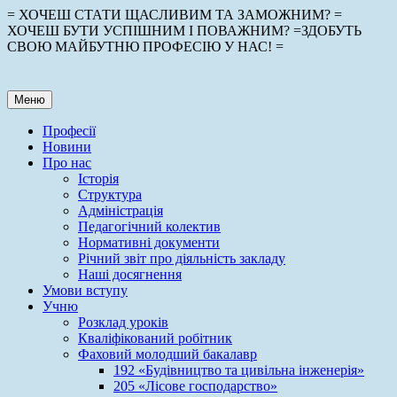
Перейти
= ХОЧЕШ СТАТИ ЩАСЛИВИМ ТА ЗАМОЖНИМ? =
до
ХОЧЕШ БУТИ УСПІШНИМ І ПОВАЖНИМ? =ЗДОБУТЬ
вмісту
СВОЮ МАЙБУТНЮ ПРОФЕСІЮ У НАС! =
Меню
Професії
Новини
Про нас
Історія
Структура
Адміністрація
Педагогічний колектив
Нормативні документи
Річний звіт про діяльність закладу
Наші досягнення
Умови вступу
Учню
Розклад уроків
Кваліфікований робітник
Фаховий молодший бакалавр
192 «Будівництво та цивільна інженерія»
205 «Лісове господарство»