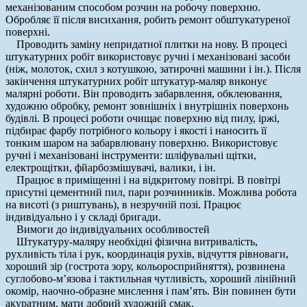
механізованим способом розчин на робочу поверхню.
Обробляє її після висихання, робить ремонт обштукатуреної
поверхні.
Проводить заміну непридатної плитки на нову. В процесі
штукатурних робіт використовує ручні і механізовані засоби
(ніж, молоток, схил з котушкою, затирочні машини і ін.). Після
закінчення штукатурних робіт штукатур-маляр виконує
малярні роботи. Він проводить забарвлення, обклеювання,
художню обробку, ремонт зовнішніх і внутрішніх поверхонь
будівлі. В процесі роботи очищає поверхню від пилу, іржі,
підбирає фарбу потрібного кольору і якості і наносить її
тонким шаром на забарвлювану поверхню. Використовує
ручні і механізовані інструменти: шліфувальні щітки,
електрощітки, фйарбозмішувачі, валики, і ін.
Працює в приміщенні і на відкритому повітрі. В повітрі
присутні цементний пил, пари розчинників. Можлива робота
на висоті (з риштувань), в незручній позі. Працює
індивідуально і у складі бригади.
Вимоги до індивідуальних особливостей
Штукатуру-маляру необхідні фізична витривалість,
рухливість тіла і рук, координація рухів, відчуття рівноваги,
хороший зір (гострота зору, кольоросприйняття), розвинена
суглобово-м’язова і тактильная чутливість, хороший лінійний
окомір, наочно-образне мислення і пам’ять. Він повинен бути
акуратним, мати добрий художній смак.