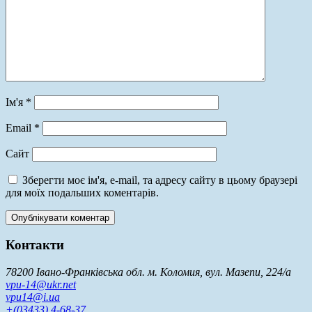
Ім'я
*
Email
*
Сайт
Зберегти моє ім'я, e-mail, та адресу сайту в цьому браузері
для моїх подальших коментарів.
Контакти
78200 Івано-Франківська обл. м. Коломия, вул. Мазепи, 224/а
vpu-14@ukr.net
vpu14@i.ua
+(03433) 4-68-37